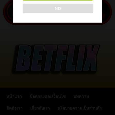
NO
หน้าแรก
ข้อตกลงและเงื่อนไข
บทความ
ติดต่อเรา
เกี่ยวกับเรา
นโยบายความเป็นส่วนตัว